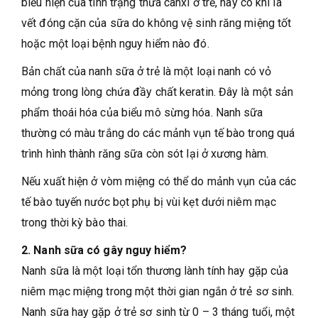
biểu hiện của tình trạng thừa canxi ở trẻ, hay có khi là
vết đóng cặn của sữa do không vệ sinh răng miệng tốt
hoặc một loại bệnh nguy hiểm nào đó.
Bản chất của nanh sữa ở trẻ là một loại nanh có vỏ
mỏng trong lòng chứa đầy chất keratin. Đây là một sản
phẩm thoái hóa của biểu mô sừng hóa. Nanh sữa
thường có màu trắng do các mảnh vụn tế bào trong quá
trình hình thành răng sữa còn sót lại ở xương hàm.
Nếu xuất hiện ở vòm miệng có thể do mảnh vụn của các
tế bào tuyến nước bọt phụ bị vùi kẹt dưới niêm mạc
trong thời kỳ bào thai.
2. Nanh sữa có gây nguy hiểm?
Nanh sữa là một loại tổn thương lành tính hay gặp của
niêm mạc miệng trong một thời gian ngắn ở trẻ sơ sinh.
Nanh sữa hay gặp ở trẻ sơ sinh từ 0 – 3 tháng tuổi, một