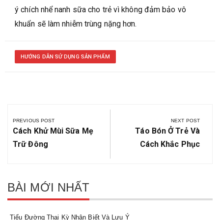
ý chích nhể nanh sữa cho trẻ vì không đảm bảo vô
khuẩn sẽ làm nhiễm trùng nặng hơn.
HƯỚNG DẪN SỬ DỤNG SẢN PHẨM
Điều
hướng
PREVIOUS POST
NEXT POST
Previous
Next
Cách Khử Mùi Sữa Mẹ
Táo Bón Ở Trẻ Và
bài
Post:
Post:
Trữ Đông
Cách Khắc Phục
viết
BÀI MỚI NHẤT
Tiểu Đường Thai Kỳ Nhận Biết Và Lưu Ý