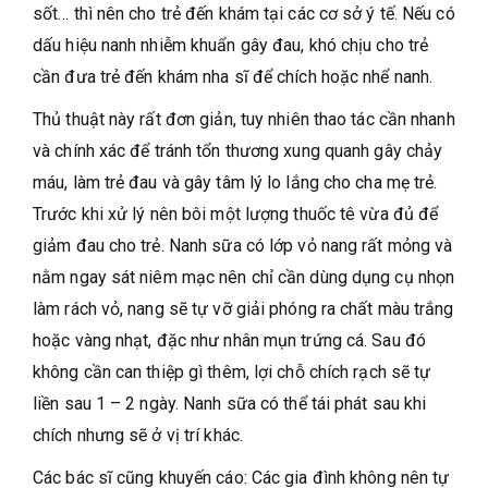
sốt… thì nên cho trẻ đến khám tại các cơ sở ý tế. Nếu có
dấu hiệu nanh nhiễm khuẩn gây đau, khó chịu cho trẻ
cần đưa trẻ đến khám nha sĩ để chích hoặc nhể nanh.
Thủ thuật này rất đơn giản, tuy nhiên thao tác cần nhanh
và chính xác để tránh tổn thương xung quanh gây chảy
máu, làm trẻ đau và gây tâm lý lo lắng cho cha mẹ trẻ.
Trước khi xử lý nên bôi một lượng thuốc tê vừa đủ để
giảm đau cho trẻ. Nanh sữa có lớp vỏ nang rất mỏng và
nằm ngay sát niêm mạc nên chỉ cần dùng dụng cụ nhọn
làm rách vỏ, nang sẽ tự vỡ giải phóng ra chất màu trắng
hoặc vàng nhạt, đặc như nhân mụn trứng cá. Sau đó
không cần can thiệp gì thêm, lợi chỗ chích rạch sẽ tự
liền sau 1 – 2 ngày. Nanh sữa có thể tái phát sau khi
chích nhưng sẽ ở vị trí khác.
Các bác sĩ cũng khuyến cáo: Các gia đình không nên tự