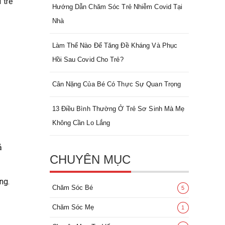
 trẻ
Hướng Dẫn Chăm Sóc Trẻ Nhiễm Covid Tại
Nhà
Làm Thể Nào Để Tăng Đề Kháng Và Phục
Hồi Sau Covid Cho Trẻ?
Cân Nặng Của Bé Có Thực Sự Quan Trọng
13 Điều Bình Thường Ở Trẻ Sơ Sinh Mà Mẹ
Không Cần Lo Lắng
ả
CHUYÊN MỤC
ng.
Chăm Sóc Bé
5
Chăm Sóc Mẹ
1