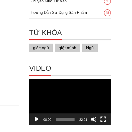
Chuyên Mục Tư Vấn
3
Hướng Dẫn Sử Dụng Sản Phẩm
48
TỪ KHÓA
giấc ngủ
giật mình
Ngủ
VIDEO
Trình
chơi
Video
00:00
22:21