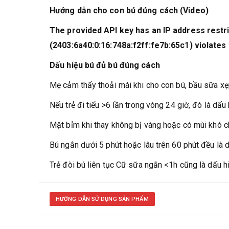
Hướng dẫn cho con bú đúng cách (Video)
The provided API key has an IP address restric
(2403:6a40:0:16:748a:f2ff:fe7b:65c1) violates t
Dấu hiệu bú đủ bú đúng cách
Mẹ cảm thấy thoải mái khi cho con bú, bầu sữa xẹ
Nếu trẻ đi tiểu >6 lần trong vòng 24 giờ, đó là dấ
Mặt bỉm khi thay không bị vàng hoặc có mùi khó c
Bú ngắn dưới 5 phút hoặc lâu trên 60 phút đều là
Trẻ đòi bú liên tục Cữ sữa ngắn <1h cũng là dấu 
HƯỚNG DẪN SỬ DỤNG SẢN PHẨM