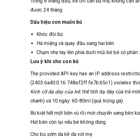
Trong 6 tháng đầu, trẻ chỉ cần bú mẹ, không cần ăn
được 24 tháng.
Dấu hiệu con muốn bú
Khóc đòi bú
Há miệng và quay đầu sang hai bên
Chạm nhẹ tay lên phía dưới mũi bé bé có phản
Lưu ý khi cho con bú
The provided API key has an IP address restriction
(2403:6a40:0:16:748a:f2ff:fe7b:65c1) violates this 
Kích cỡ dạ dày của trẻ:
thể tích dạ dày của trẻ mớ
chanh) và 10 ngày: 60-80ml (quả trứng gà).
Bú kiệt hết một bên vú rồi mới chuyển sang bên k
Hút bên còn lại nếu bé không dùng.
Cho bú sớm da kề da với mẹ