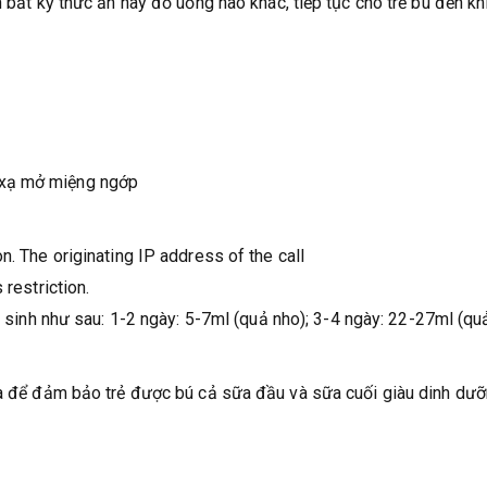
 bất kỳ thức ăn hay đồ uống nào khác, tiếp tục cho trẻ bú đến khi
 xạ mở miệng ngớp
. The originating IP address of the call
restriction.
i sinh như sau: 1-2 ngày: 5-7ml (quả nho); 3-4 ngày: 22-27ml (qu
ia để đảm bảo trẻ được bú cả sữa đầu và sữa cuối giàu dinh dưỡ